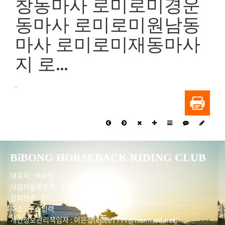
창동마사 로미로미경운
동마사 로미로미원남동
마사 로미로미재동마사
지 로…
.
BiBONG HORSEBACK RIDING CLUB
대표자 : 백부현
사업자등록번호 : 314-43-00551
전화번호 : 031)355-8518
주소 : 주소입력
개인정보관리책임자 : 이은정(ejlee7777@hanmail.net)