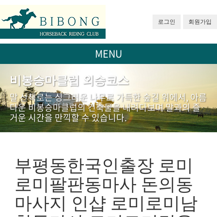
로그인
회원가입
MENU
비봉승마클럽 외승코스
말 산책로는 싱그러운 나무로 가득한 숲길 위에서, 아름
다운 비봉승마클럽의 건축물을 내려다보며 말과의 즐
거운 시간을 만끽할 수 있습니다.
부평동한국인출장 로미
로미팔판동마사 돈의동
마사지 인샵 로미로미남