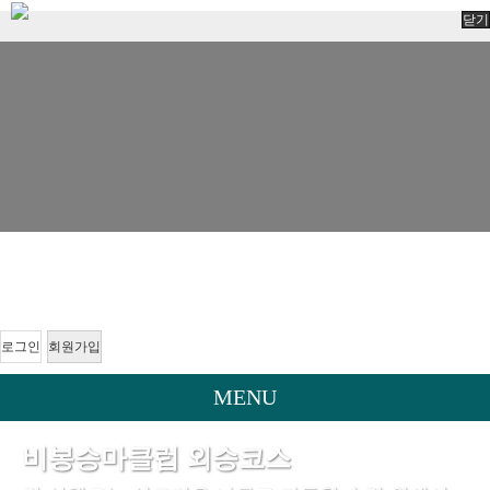
닫기
로그인
회원가입
MENU
비봉승마클럽 외승코스