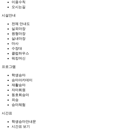
이용수칙
오시는길
시설안내
전체 안내도
실외마장
원형마장
실내마장
마사
수장대
클럽하우스
워킹머신
프로그램
학생승마
승마아카데미
재활승마
자마회원
동호회승마
외승
승마체험
시간표
학생승마안내문
시간표 보기