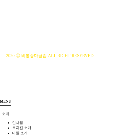
BiBONG HORSEBACK RIDING CLUB
대표자 : 백부현
사업자등록번호 : 314-43-00551
전화번호 : 031)355-8518
주소 : 주소입력
개인정보관리책임자 : 이은정(ejlee7777@hanmail.net)
2020 ⓒ 비봉승마클럽 ALL RIGHT RESERVED
MENU
소개
인사말
코치진 소개
마필 소개