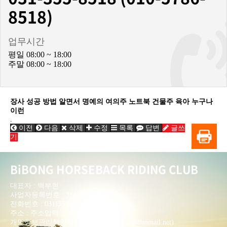
8518)
업무시간
평일 08:00 ~ 18:00
주말 08:00 ~ 18:00
장사 성공 방법 알면서 명예의 여의주 노트북 건물주 육아 누구나
이런
.
이전
다음
삭제
수정
목록
답변
글쓰
기
BiBONG HORSEBACK RIDING CLUB
대표자 : 백부현
사업자등록번호 : 314-43-00551
전화번호 : 031)355-8518
주소 : 주소입력
개인정보관리책임자 : 이은정(ejlee7777@hanmail.net)