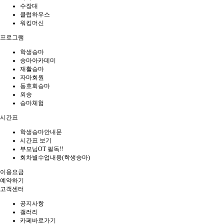
수장대
클럽하우스
워킹머신
프로그램
학생승마
승마아카데미
재활승마
자마회원
동호회승마
외승
승마체험
시간표
학생승마안내문
시간표 보기
부모님OT 필독!!
회차별수업내용(학생승마)
이용요금
예약하기
고객센터
공지사항
갤러리
카페바로가기