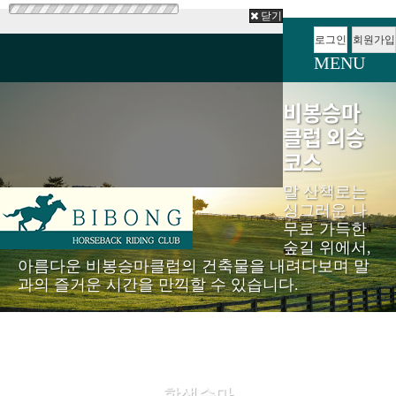
닫기
로그인
회원가입
MENU
비봉승마
클럽 외승
코스
말 산책로는
싱그러운 나
무로 가득한
숲길 위에서,
아름다운 비봉승마클럽의 건축물을 내려다보며 말
과의 즐거운 시간을 만끽할 수 있습니다.
학생승마