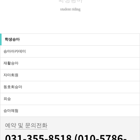
student riding
학생승마
승마아카데미
재활승마
자마회원
동호회승마
외승
승마체험
예약 및 문의전화
031-355-8518 (010-5786-