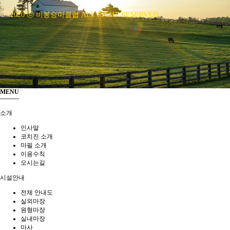
2020 ⓒ 비봉승마클럽 ALL RIGHT RESERVED
MENU
소개
인사말
코치진 소개
마필 소개
이용수칙
오시는길
시설안내
전체 안내도
실외마장
원형마장
실내마장
마사