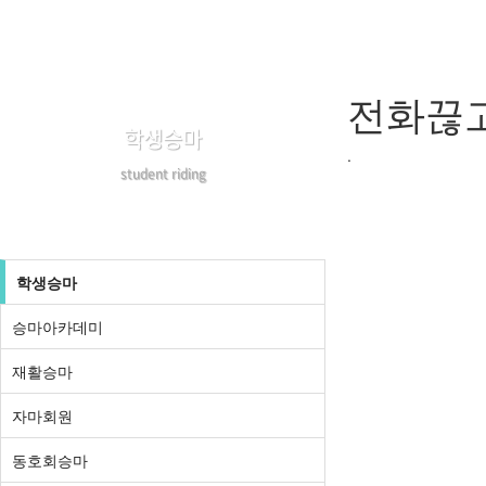
전화끊고
학생승마
.
student riding
학생승마
승마아카데미
재활승마
자마회원
동호회승마