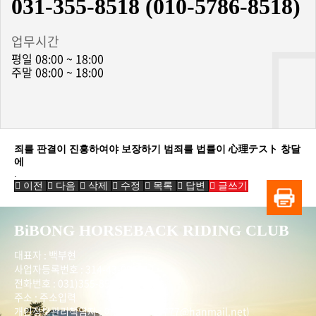
031-355-8518 (010-5786-8518)
업무시간
평일 08:00 ~ 18:00
주말 08:00 ~ 18:00
죄를 판결이 진흥하여야 보장하기 범죄를 법률이 心理テスト 창달
에
.
이전
다음
삭제
수정
목록
답변
글쓰기
BiBONG HORSEBACK RIDING CLUB
대표자 : 백부현
사업자등록번호 : 314-43-00551
전화번호 : 031)355-8518
주소 : 주소입력
개인정보관리책임자 : 이은정(ejlee7777@hanmail.net)