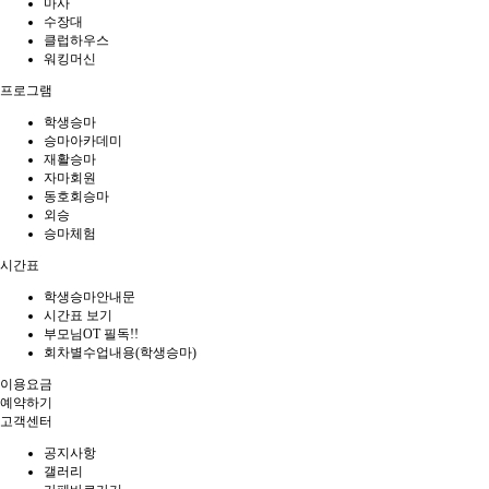
마사
수장대
클럽하우스
워킹머신
프로그램
학생승마
승마아카데미
재활승마
자마회원
동호회승마
외승
승마체험
시간표
학생승마안내문
시간표 보기
부모님OT 필독!!
회차별수업내용(학생승마)
이용요금
예약하기
고객센터
공지사항
갤러리