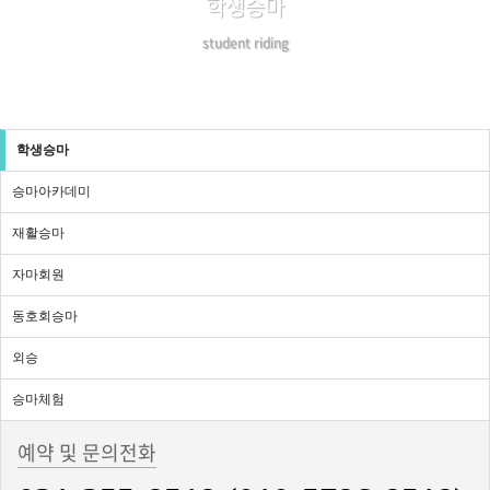
학생승마
student riding
학생승마
승마아카데미
재활승마
자마회원
동호회승마
외승
승마체험
예약 및 문의전화