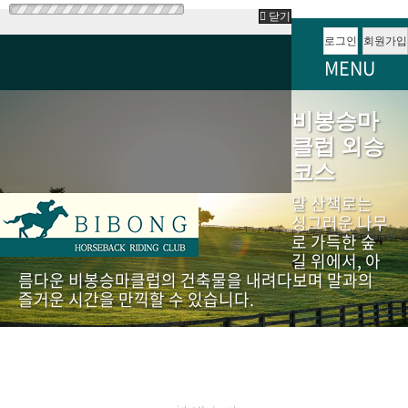
닫기
로그인
회원가입
MENU
비봉승마
클럽 외승
코스
말 산책로는
싱그러운 나무
로 가득한 숲
길 위에서, 아
름다운 비봉승마클럽의 건축물을 내려다보며 말과의
즐거운 시간을 만끽할 수 있습니다.