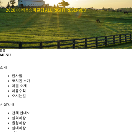
2020 ⓒ 비봉승마클럽 ALL RIGHT RESERVED
MENU
소개
인사말
코치진 소개
마필 소개
이용수칙
오시는길
시설안내
전체 안내도
실외마장
원형마장
실내마장