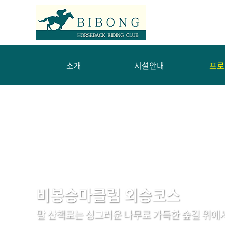
소개
시설안내
프로
비봉승마클럽 외승코스
말 산책로는 싱그러운 나무로 가득한 숲길 위에