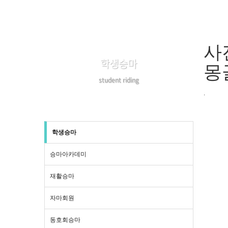
사
학생승마
몽
student riding
.
학생승마
승마아카데미
재활승마
자마회원
동호회승마