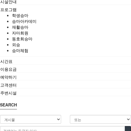
시설안내
프로그램
학생승마
승마아카데미
재활승마
자마회원
동호회승마
외승
승마체험
시간표
이용요금
예약하기
고객센터
주변시설
SEARCH