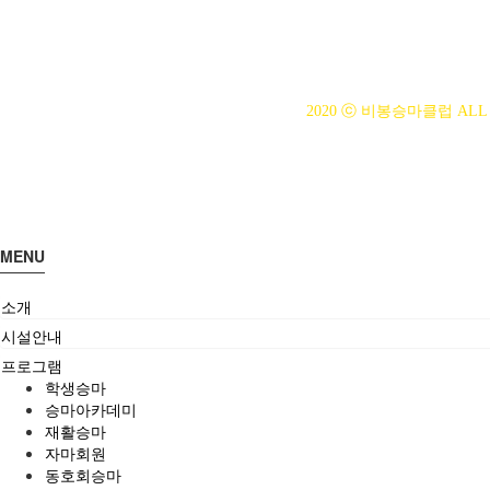
사업자등록번호 : 314-43-00
전화번호 : 031)355-8518
주소 : 주소입력
개인정보관리책임자 : 이은정(ejl
2020 ⓒ 비봉승마클럽 ALL 
MENU
소개
시설안내
프로그램
학생승마
승마아카데미
재활승마
자마회원
동호회승마