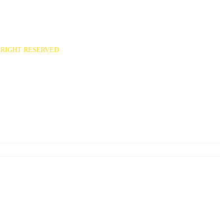
551
ee7777@hanmail.net)
RIGHT RESERVED