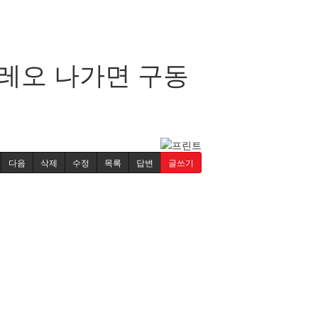
레오 나가면 구동
다음
삭제
수정
목록
답변
글쓰기