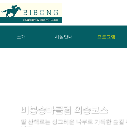
소개
시설안내
프로그램
비봉승마클럽 외승코스
말 산책로는 싱그러운 나무로 가득한 숲길