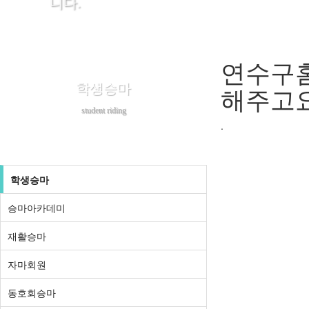
니다.
연수구홈
학생승마
해주고요
student riding
.
학생승마
승마아카데미
재활승마
자마회원
동호회승마