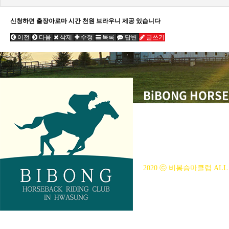
신청하면 출장아로마 시간 천원 브라우니 제공 있습니다
.
이전
다음
삭제
수정
목록
답변
글쓰기
BiBONG HORSE
대표자 : 백부현
사업자등록번호 : 314-43-00
전화번호 : 031)355-8518
주소 : 주소입력
개인정보관리책임자 : 이은정(ejl
2020 ⓒ 비봉승마클럽 ALL 