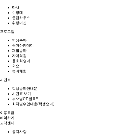
마사
수장대
클럽하우스
워킹머신
프로그램
학생승마
승마아카데미
재활승마
자마회원
동호회승마
외승
승마체험
시간표
학생승마안내문
시간표 보기
부모님OT 필독!!
회차별수업내용(학생승마)
이용요금
예약하기
고객센터
공지사항