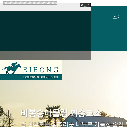
닫기
소개
비봉승마클럽 외승코스
말 산책로는 싱그러운 나무로 가득한 숲길