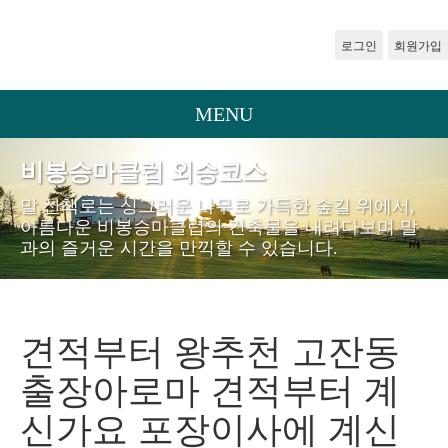
로그인
회원가입
MENU
비봉승마클럽 외승코스
말 산책로는 싱그러운 나무로 가득한 숲길 위에서,
아름다운 비봉승마클럽의 건축물을 내려다보며 말
과의 즐거운 시간을 만끽할 수 있습니다.
견적부터 왕추천 고잔동
출장아로마 견적부터 계
신가요 포장이사에 계신