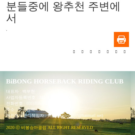
분들중에 왕추천 주변에
서
.
BiBONG HORSEBACK RIDING CLUB
대표자 : 백부현
사업자등록번호 : 314-43-00551
전화번호 : 031)355-8518
주소 : 주소입력
개인정보관리책임자 : 이은정(ejlee7777@hanmail.net)
2020 ⓒ 비봉승마클럽 ALL RIGHT RESERVED