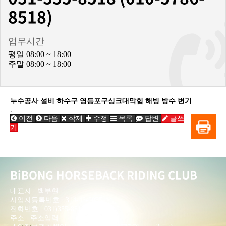
8518)
업무시간
평일 08:00 ~ 18:00
주말 08:00 ~ 18:00
누수공사 설비 하수구 영등포구싱크대막힘 해빙 방수 변기
.
이전
다음
삭제
수정
목록
답변
글쓰
기
BiBONG HORSEBACK RIDING CLUB
대표자 : 백부현
사업자등록번호 : 314-43-00551
전화번호 : 031)355-8518
주소 : 주소입력