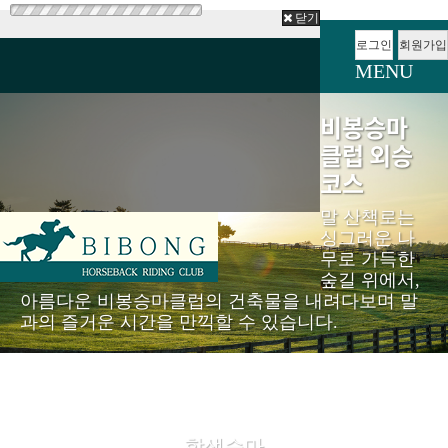
닫기
로그인
회원가입
MENU
비봉승마
클럽 외승
코스
말 산책로는
싱그러운 나
무로 가득한
숲길 위에서,
아름다운 비봉승마클럽의 건축물을 내려다보며 말
과의 즐거운 시간을 만끽할 수 있습니다.
학생승마