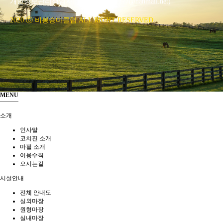
개인정보관리책임자 : 이은정(ejlee7777@hanmail.net)
2020 ⓒ 비봉승마클럽 ALL RIGHT RESERVED
MENU
소개
인사말
코치진 소개
마필 소개
이용수칙
오시는길
시설안내
전체 안내도
실외마장
원형마장
실내마장