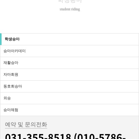
student riding
학생승마
승마아카데미
재활승마
자마회원
동호회승마
외승
승마체험
예약 및 문의전화
031-355-8518 (010-5786-