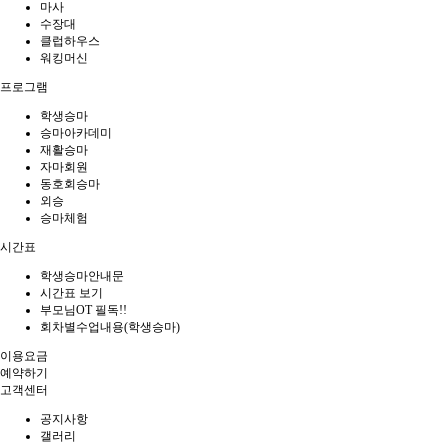
마사
수장대
클럽하우스
워킹머신
프로그램
학생승마
승마아카데미
재활승마
자마회원
동호회승마
외승
승마체험
시간표
학생승마안내문
시간표 보기
부모님OT 필독!!
회차별수업내용(학생승마)
이용요금
예약하기
고객센터
공지사항
갤러리