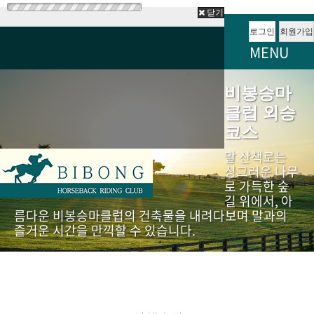
닫기
로그인
회원가입
MENU
비봉승마
클럽 외승
코스
말 산책로는
싱그러운 나무
로 가득한 숲
길 위에서, 아
름다운 비봉승마클럽의 건축물을 내려다보며 말과의
즐거운 시간을 만끽할 수 있습니다.