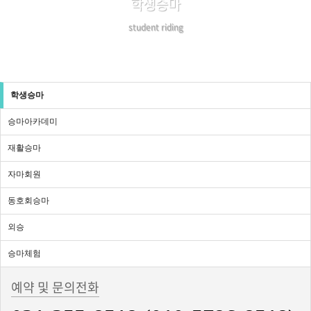
학생승마
student riding
학생승마
승마아카데미
재활승마
자마회원
동호회승마
외승
승마체험
예약 및 문의전화