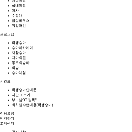
원형마장
실내마장
마사
수장대
클럽하우스
워킹머신
프로그램
학생승마
승마아카데미
재활승마
자마회원
동호회승마
외승
승마체험
시간표
학생승마안내문
시간표 보기
부모님OT 필독!!
회차별수업내용(학생승마)
이용요금
예약하기
고객센터