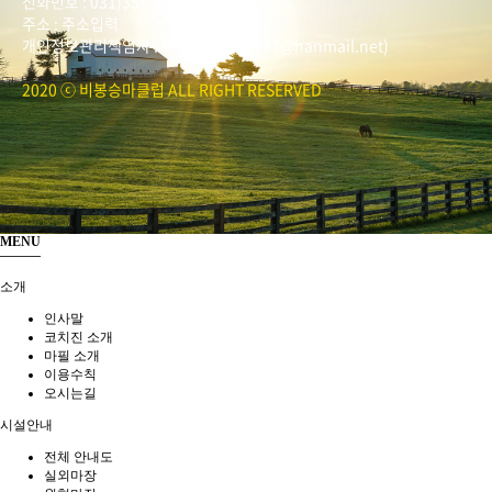
전화번호 : 031)355-8518
주소 : 주소입력
개인정보관리책임자 : 이은정(ejlee7777@hanmail.net)
2020 ⓒ 비봉승마클럽 ALL RIGHT RESERVED
MENU
소개
인사말
코치진 소개
마필 소개
이용수칙
오시는길
시설안내
전체 안내도
실외마장