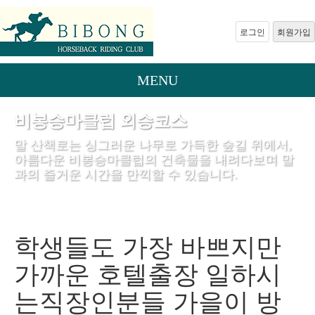
로그인
회원가입
MENU
비봉승마클럽 외승코스
말 산책로는 싱그러운 나무로 가득한 숲길 위에서,
아름다운 비봉승마클럽의 건축물을 내려다보며 말
과의 즐거운 시간을 만끽할 수 있습니다.
학생들도 가장 바쁘지만
가까운 호텔출장 일하시
는직장인분들 가을이 방