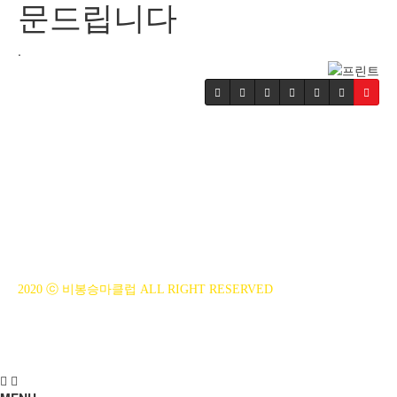
문드립니다
.
BiBONG HORSEBACK RIDING CLUB
대표자 : 백부현
사업자등록번호 : 314-43-00551
전화번호 : 031)355-8518
주소 : 주소입력
개인정보관리책임자 : 이은정(ejlee7777@hanmail.net)
2020 ⓒ 비봉승마클럽 ALL RIGHT RESERVED