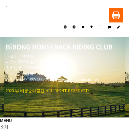
.
BiBONG HORSEBACK RIDING CLUB
대표자 : 백부현
사업자등록번호 : 314-43-00551
전화번호 : 031)355-8518
주소 : 주소입력
개인정보관리책임자 : 이은정(ejlee7777@hanmail.net)
2020 ⓒ 비봉승마클럽 ALL RIGHT RESERVED
MENU
소개