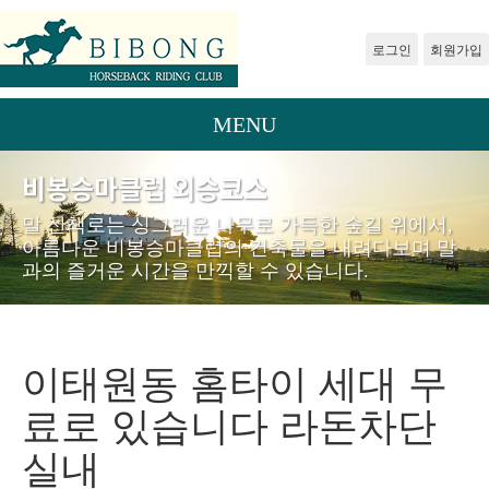
로그인
회원가입
MENU
비봉승마클럽 외승코스
말 산책로는 싱그러운 나무로 가득한 숲길 위에서,
아름다운 비봉승마클럽의 건축물을 내려다보며 말
과의 즐거운 시간을 만끽할 수 있습니다.
이태원동 홈타이 세대 무
료로 있습니다 라돈차단
실내