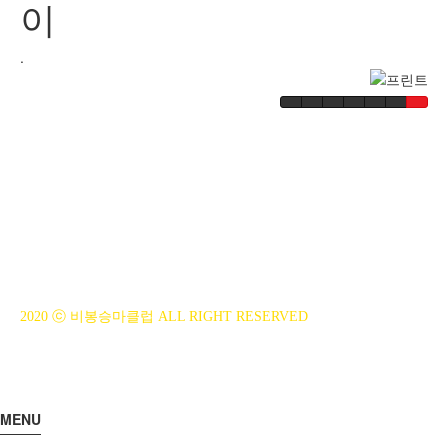
이
.
BiBONG HORSEBACK RIDING CLUB
대표자 : 백부현
사업자등록번호 : 314-43-00551
전화번호 : 031)355-8518
주소 : 주소입력
개인정보관리책임자 : 이은정(ejlee7777@hanmail.net)
2020 ⓒ 비봉승마클럽 ALL RIGHT RESERVED
MENU