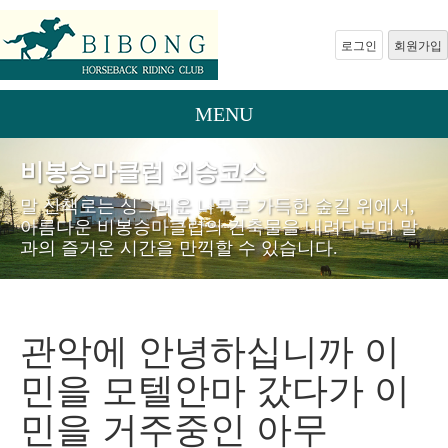
로그인
회원가입
MENU
비봉승마클럽 외승코스
말 산책로는 싱그러운 나무로 가득한 숲길 위에서,
아름다운 비봉승마클럽의 건축물을 내려다보며 말
과의 즐거운 시간을 만끽할 수 있습니다.
관악에 안녕하십니까 이
민을 모텔안마 갔다가 이
민을 거주중인 아무