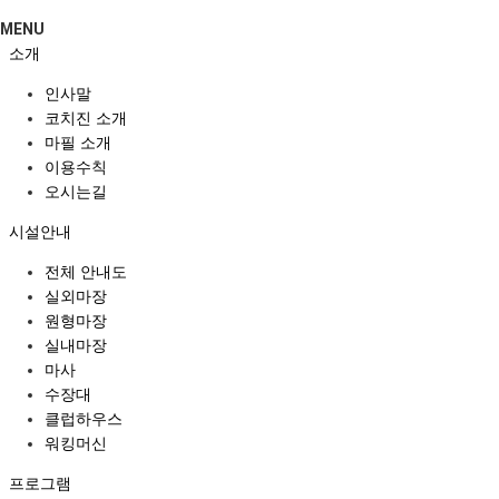
MENU
소개
인사말
코치진 소개
마필 소개
이용수칙
오시는길
시설안내
전체 안내도
실외마장
원형마장
실내마장
마사
수장대
클럽하우스
워킹머신
프로그램