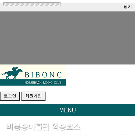
닫기
로그인
회원가입
MENU
비봉승마클럽 외승코스