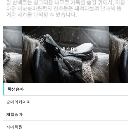
말 산책로는 싱그러운 나무로 가득한 숲길 위에서, 아름
다운 비봉승마클럽의 건축물을 내려다보며 말과의 즐
거운 시간을 만끽할 수 있습니다.
학생승마
student riding
학생승마
승마아카데미
재활승마
자마회원