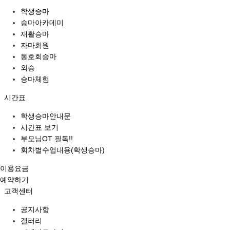
학생승마
승마아카데미
재활승마
자마회원
동호회승마
외승
승마체험
시간표
학생승마안내문
시간표 보기
부모님OT 필독!!
회차별수업내용(학생승마)
이용요금
예약하기
고객센터
공지사항
갤러리