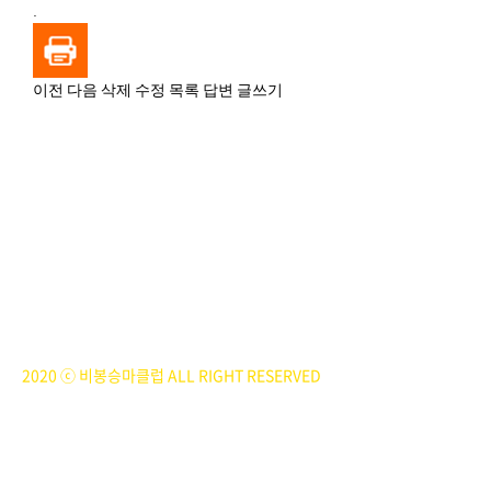
.
이전
다음
삭제
수정
목록
답변
글쓰기
BiBONG HORSEBACK RIDING CLUB
대표자 : 백부현
사업자등록번호 : 314-43-00551
전화번호 : 031)355-8518
주소 : 주소입력
개인정보관리책임자 : 이은정(ejlee7777@hanmail.net)
2020 ⓒ 비봉승마클럽 ALL RIGHT RESERVED